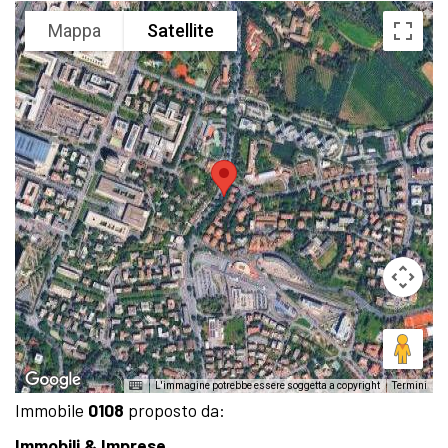
Mappa
Satellite
L'immagine potrebbe essere soggetta a copyright
Termini
Immobile
0108
proposto da:
Immobili & Imprese