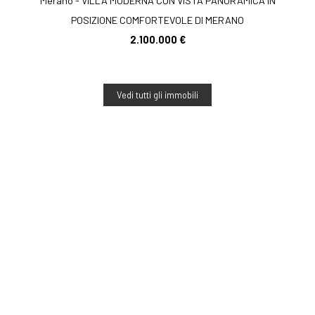
Merano - VILLA MODERNA CON VISTA PANORAMICA IN
POSIZIONE COMFORTEVOLE DI MERANO
2.100.000 €
Vedi tutti gli immobili
Luxurideas Real Estate