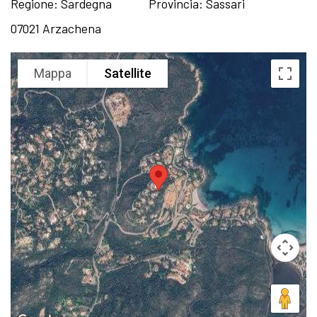
Regione: Sardegna
Provincia: Sassari
07021 Arzachena
Mappa
Satellite